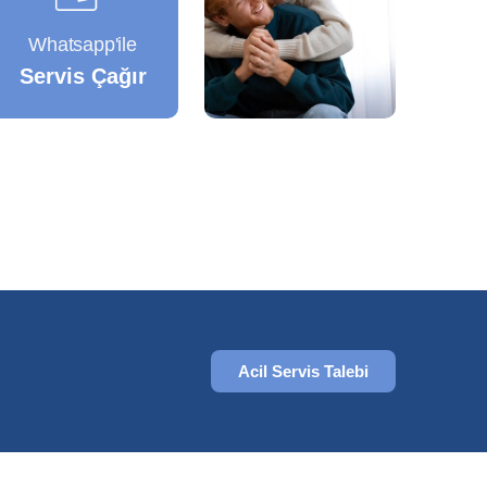
Whatsapp'ile
Servis Çağır
Acil Servis Talebi