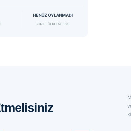
HENÜZ OYLANMADI
T
SON DEĞERLENDIRME
M
tmelisiniz
v
k