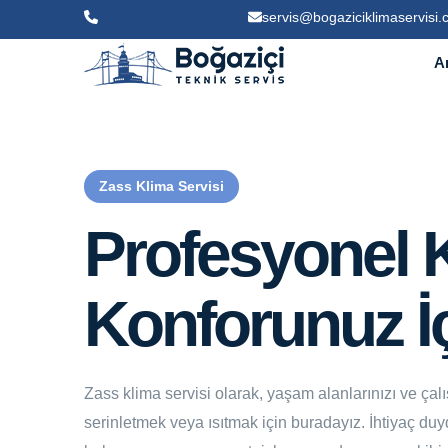
0216 478 37 76
servis@bogaziciklimaservisi
A
Zass Klima Servisi
Profesyonel K
Konforunuz İç
Zass klima servisi olarak, yaşam alanlarınızı ve çal
serinletmek veya ısıtmak için buradayız. İhtiyaç d