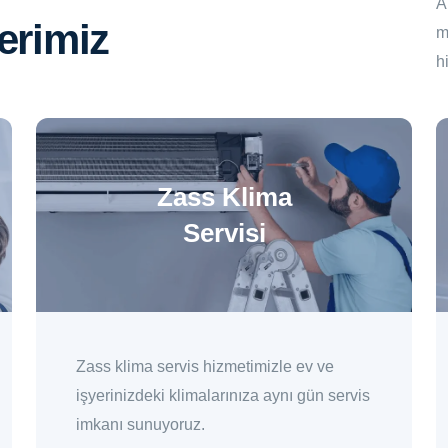
A
erimiz
m
h
Zass Klima
Servisi
Zass klima servis hizmetimizle ev ve
işyerinizdeki klimalarınıza aynı gün servis
imkanı sunuyoruz.