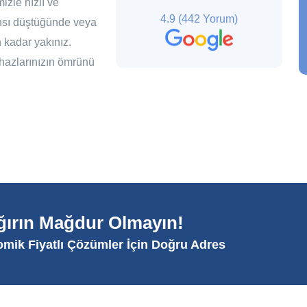
zle hızlı ve
4.9
(442 Yorum)
nsı düştüğünde veya
n kadar yakınız.
hazlarınızın ömrünü
ağırın Mağdur Olmayın!
omik Fiyatlı Çözümler İçin Doğru Adres