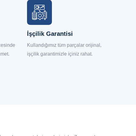
İşçilik Garantisi
7/24 İ
ncesinde
Kullandığımız tüm parçalar orijinal,
İhtiyacı
zmet.
işçilik garantimizle içiniz rahat.
ulaşabil