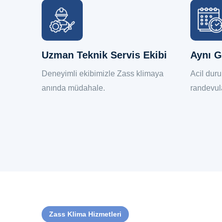
Uzman Teknik Servis Ekibi
Aynı G
eni
Deneyimli ekibimizle Zass klimaya
Acil dur
.
anında müdahale.
randevul
Zass Klima Hizmetleri