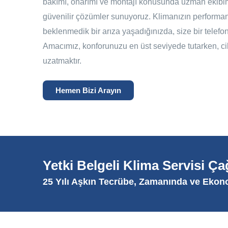
bakımı, onarımı ve montajı konusunda uzman ekibimi
güvenilir çözümler sunuyoruz. Klimanızın performa
beklenmedik bir arıza yaşadığınızda, size bir telefo
Amacımız, konforunuzu en üst seviyede tutarken, ci
uzatmaktır.
Hemen Bizi Arayın
Yetki Belgeli Klima Servisi Ç
25 Yılı Aşkın Tecrübe, Zamanında ve Ekon