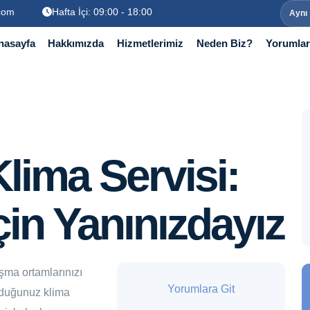
.com
Hafta İçi: 09:00 - 18:00
Aynı
nasayfa
Hakkımızda
Hizmetlerimiz
Neden Biz?
Yorumlar
lima Servisi:
in Yanınızdayız
ışma ortamlarınızı
Yorumlara Git
uyduğunuz klima